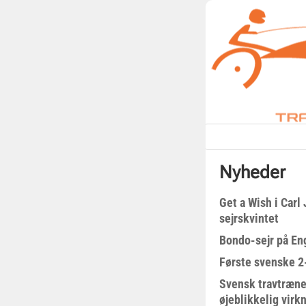
Nyheder
Get a Wish i Car
sejrskvintet
Bondo-sejr på En
Første svenske 2-
Svensk travtræne
øjeblikkelig virk