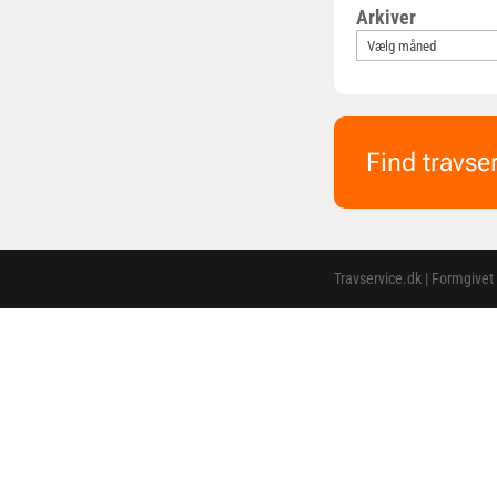
Arkiver
Find travse
Travservice.dk | Formgivet