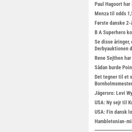
Paul Hagoort har 
Menza til odds 1
Første danske 2-å
B A Superhero kom
Se disse åringer,
Derbyauktionen d
Rene Sejthen har f
Sådan burde Poin
Det tegner til e
Bornholmsmeste
Jägersro: Levi W
USA: Ny sejr til 
USA: Fin dansk l
Hambletonian-mi