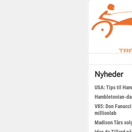
Nyheder
USA: Tips til Ha
Hambletonian-da
V85: Don Fanucci 
millionløb
Madison Tårs sol
Idao de Tillard på