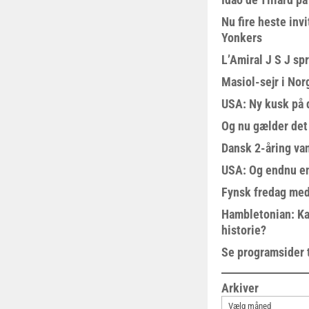
Nu fire heste invi
Yonkers
L’Amiral J S J sp
Masiol-sejr i Nor
USA: Ny kusk på
Og nu gælder det
Dansk 2-åring van
USA: Og endnu en
Fynsk fredag med
Hambletonian: Ka
historie?
Se programsider 
Arkiver