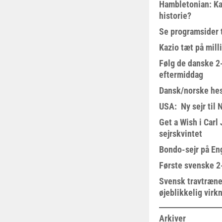
Hambletonian: Ka
historie?
Se programsider 
Kazio tæt på milli
Følg de danske 2-
eftermiddag
Dansk/norske hes
USA: Ny sejr til 
Get a Wish i Car
sejrskvintet
Bondo-sejr på En
Første svenske 2-
Svensk travtræne
øjeblikkelig virk
Arkiver