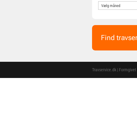
Find travse
Travservice.dk | Formgivet