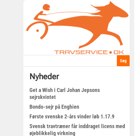
Nyheder
Get a Wish i Carl Johan Jepsons
sejrskvintet
Bondo-sejr på Enghien
Første svenske 2-års vinder løb 1.17.9
Svensk travtræner får inddraget licens med
øjeblikkelig virkning