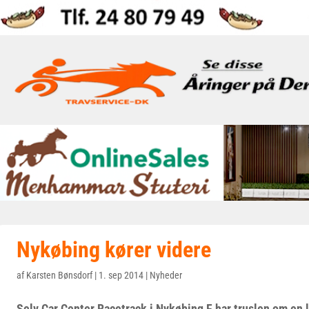
Nykøbing kører videre
af
Karsten Bønsdorf
|
1. sep 2014
|
Nyheder
Selv Car Center Racetrack i Nykøbing F har truslen om en