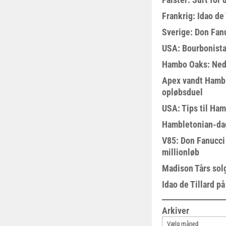
Frankrig: Idao de 
Sverige: Don Fanu
USA: Bourbonista
Hambo Oaks: Nedt
Apex vandt Hambl
opløbsduel
USA: Tips til Ha
Hambletonian-da
V85: Don Fanucci 
millionløb
Madison Tårs sol
Idao de Tillard på
Arkiver