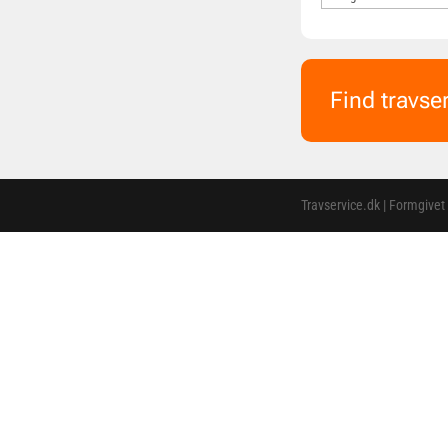
Find travse
Travservice.dk | Formgivet