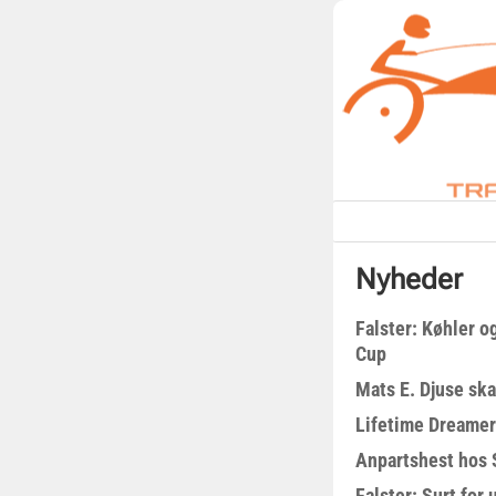
Nyheder
Falster: Køhler o
Cup
Mats E. Djuse ska
Lifetime Dreamer
Anpartshest hos 
Falster: Surt for