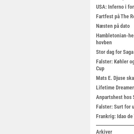
USA: Inferno i fo
Fartfest på The R
Næsten på dato
Hambletonian-he
hovben
Stor dag for Sag
Falster: Køhler o
Cup
Mats E. Djuse ska
Lifetime Dreamer
Anpartshest hos 
Falster: Surt for
Frankrig: Idao de 
Arkiver