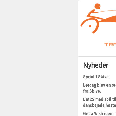
Nyheder
Sprint i Skive
Lørdag blev en st
fra Skive.
Bet25 med spil t
danskejede heste 
Get a Wish igen 