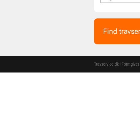
Find travse
Travservice.dk | Formgivet