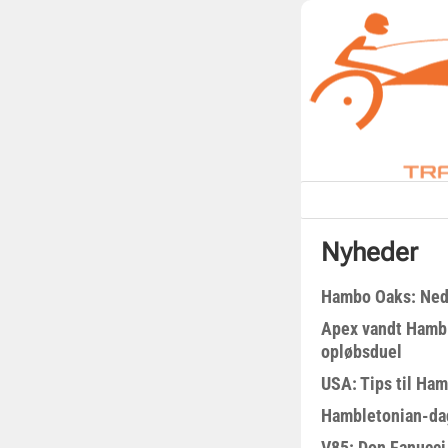
Nyheder
Hambo Oaks: Nedt
Apex vandt Hambl
opløbsduel
USA: Tips til Ha
Hambletonian-da
V85: Don Fanucci 