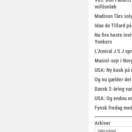
millionløb
Madison Tårs sol
Idao de Tillard på
Nu fire heste invi
Yonkers
L’Amiral J S J sp
Masiol-sejr i Nor
USA: Ny kusk på
Og nu gælder det
Dansk 2-åring van
USA: Og endnu en
Fynsk fredag med
Arkiver