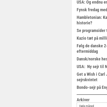
USA: Og endnu en
Fynsk fredag med
Hambletonian: Ka
historie?
Se programsider 
Kazio tæt på milli
Følg de danske 2-
eftermiddag
Dansk/norske hes
USA: Ny sejr til 
Get a Wish i Car
sejrskvintet
Bondo-sejr på En
Arkiver