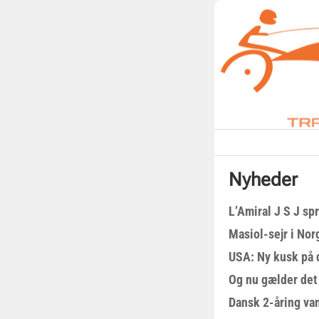
Nyheder
L’Amiral J S J sp
Masiol-sejr i Nor
USA: Ny kusk på
Og nu gælder det
Dansk 2-åring van