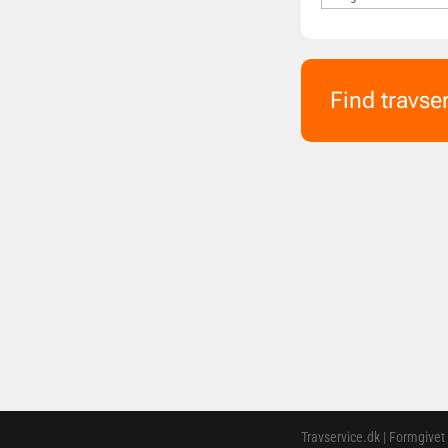
Find travse
Travservice.dk | Formgivet