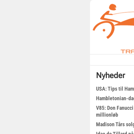
Nyheder
USA: Tips til Ha
Hambletonian-da
V85: Don Fanucci 
millionløb
Madison Tårs sol
Idao de Tillard på