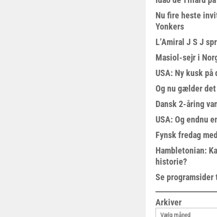
Nu fire heste invi
Yonkers
L’Amiral J S J sp
Masiol-sejr i Nor
USA: Ny kusk på
Og nu gælder det
Dansk 2-åring van
USA: Og endnu en
Fynsk fredag med
Hambletonian: Ka
historie?
Se programsider 
Arkiver