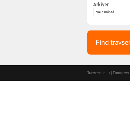
Arkiver
Find travse
Travservice.dk | Formgivet