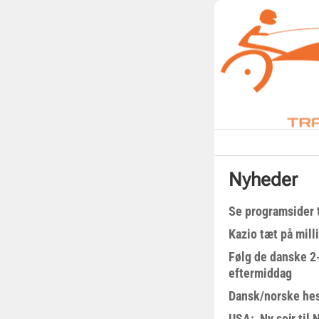
Nyheder
Se programsider 
Kazio tæt på milli
Følg de danske 2-
eftermiddag
Dansk/norske hes
USA: Ny sejr til 