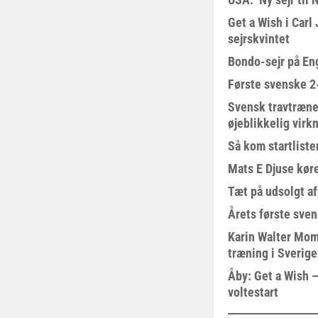
Get a Wish i Car
sejrskvintet
Bondo-sejr på En
Første svenske 2-
Svensk travtræne
øjeblikkelig virk
Så kom startliste
Mats E Djuse køre
Tæt på udsolgt af
Årets første sven
Karin Walter Mom
træning i Sverige
Åby: Get a Wish –
voltestart