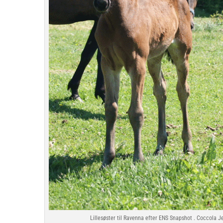
Lillesøster til Ravenna efter ENS Snapshot . Coccola Je