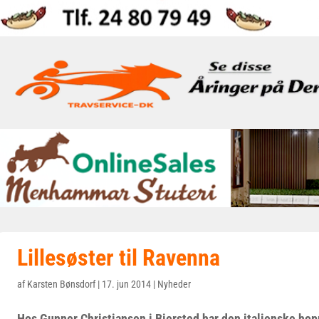
Lillesøster til Ravenna
af
Karsten Bønsdorf
|
17. jun 2014
|
Nyheder
Hos Gunner Christiansen i Biersted har den italienske hop