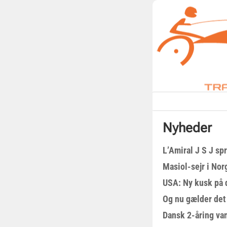
Nyheder
L’Amiral J S J sp
Masiol-sejr i Nor
USA: Ny kusk på
Og nu gælder det
Dansk 2-åring van