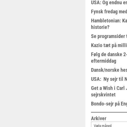
USA: Og endnu en
Fynsk fredag med
Hambletonian: Ka
historie?
Se programsider 
Kazio tæt på milli
Følg de danske 2-
eftermiddag
Dansk/norske hes
USA: Ny sejr til 
Get a Wish i Car
sejrskvintet
Bondo-sejr på En
Arkiver