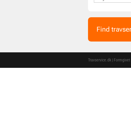
Find travse
Travservice.dk | Formgivet