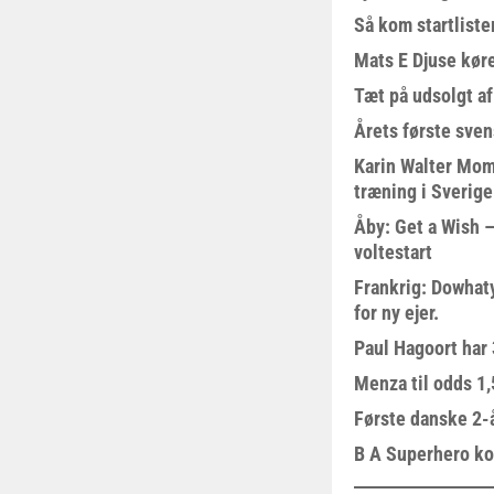
Så kom startliste
Mats E Djuse køre
Tæt på udsolgt af
Årets første sven
Karin Walter Mom
træning i Sverige
Åby: Get a Wish –
voltestart
Frankrig: Dowhat
for ny ejer.
Paul Hagoort har 
Menza til odds 1
Første danske 2-å
B A Superhero kom