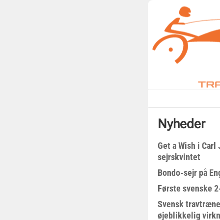
Nyheder
Get a Wish i Car
sejrskvintet
Bondo-sejr på En
Første svenske 2-
Svensk travtræne
øjeblikkelig virk