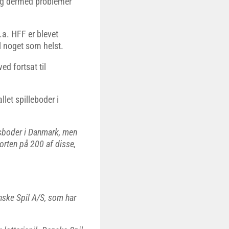
og dermed problemer
.a. HFF er blevet
l noget som helst.
d fortsat til
let spilleboder i
dsboder i Danmark, men
orten på 200 af disse,
nske Spil A/S, som har