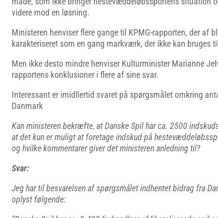
måde, som ikke bringer hestevæddeløbssportens situation 
videre mod en løsning.
Ministeren henviser flere gange til KPMG-rapporten, der af bl
karakteriseret som en gang markværk, der ikke kan bruges ti
Men ikke desto mindre henviser Kulturminister Marianne Jelve
rapportens konklusioner i flere af sine svar.
Interessant er imidllertid svaret på spørgsmålet omkring antal
Danmark
Kan ministeren bekræfte, at Danske Spil har ca. 2500 indsku
at det kun er muligt at foretage indskud på hestevæddeløbssp
og hvilke kommentarer giver det ministeren anledning til?
Svar:
Jeg har til besvarelsen af spørgsmålet indhentet bidrag fra Da
oplyst følgende: