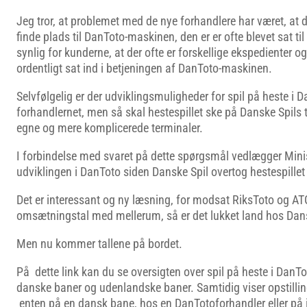
Jeg tror, at problemet med de nye forhandlere har været, at d
finde plads til DanToto-maskinen, den er er ofte blevet sat til
synlig for kunderne, at der ofte er forskellige ekspedienter og
ordentligt sat ind i betjeningen af DanToto-maskinen.
Selvfølgelig er der udviklingsmuligheder for spil på heste i D
forhandlernet, men så skal hestespillet ske på Danske Spils 
egne og mere komplicerede terminaler.
I forbindelse med svaret på dette spørgsmål vedlægger Minis
udviklingen i DanToto siden Danske Spil overtog hestespillet 
Det er interessant og ny læsning, for modsat RiksToto og ATG
omsætningstal med mellerum, så er det lukket land hos Dan
Men nu kommer tallene på bordet.
På dette link kan du se oversigten over spil på heste i DanToto
danske baner og udenlandske baner. Samtidig viser opstilling
enten på en dansk bane, hos en DanTotoforhandler eller på i