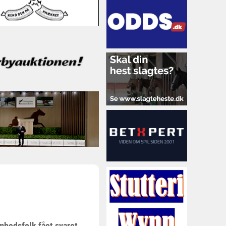
mbedsfolk fået svaret