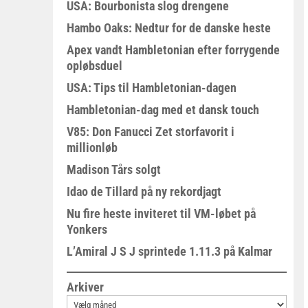
USA: Bourbonista slog drengene
Hambo Oaks: Nedtur for de danske heste
Apex vandt Hambletonian efter forrygende
opløbsduel
USA: Tips til Hambletonian-dagen
Hambletonian-dag med et dansk touch
V85: Don Fanucci Zet storfavorit i
millionløb
Madison Tårs solgt
Idao de Tillard på ny rekordjagt
Nu fire heste inviteret til VM-løbet på
Yonkers
L’Amiral J S J sprintede 1.11.3 på Kalmar
Arkiver