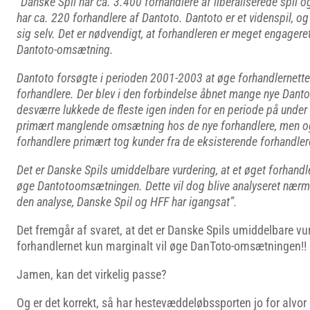
”Danske Spil har ca. 3.400 forhandlere af liberaliserede spil og
har ca. 220 forhandlere af Dantoto. Dantoto er et videnspil, og
sig selv. Det er nødvendigt, at forhandleren er meget engagere
Dantoto-omsætning.
Dantoto forsøgte i perioden 2001-2003 at øge forhandlernettet
forhandlere. Der blev i den forbindelse åbnet mange nye Danto
desværre lukkede de fleste igen inden for en periode på under 
primært manglende omsætning hos de nye forhandlere, men o
forhandlere primært tog kunder fra de eksisterende forhandler
Det er Danske Spils umiddelbare vurdering, at et øget forhandle
øge Dantotoomsætningen. Dette vil dog blive analyseret nærm
den analyse, Danske Spil og HFF har igangsat”.
Det fremgår af svaret, at det er Danske Spils umiddelbare vur
forhandlernet kun marginalt vil øge DanToto-omsætningen!!
Jamen, kan det virkelig passe?
Og er det korrekt, så har hestevæddeløbssporten jo for alvor 