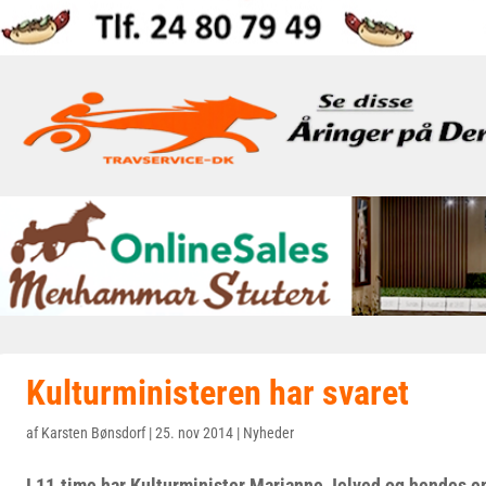
Kulturministeren har svaret
af
Karsten Bønsdorf
|
25. nov 2014
|
Nyheder
I 11.time har Kulturminister Marianne Jelved og hendes e