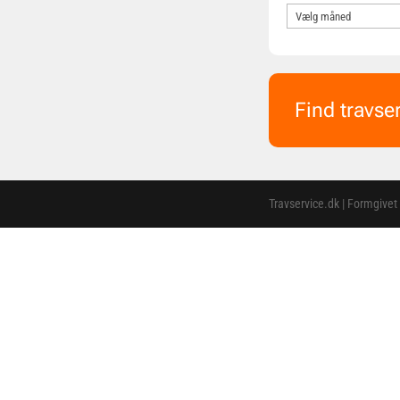
Find travse
Travservice.dk | Formgivet