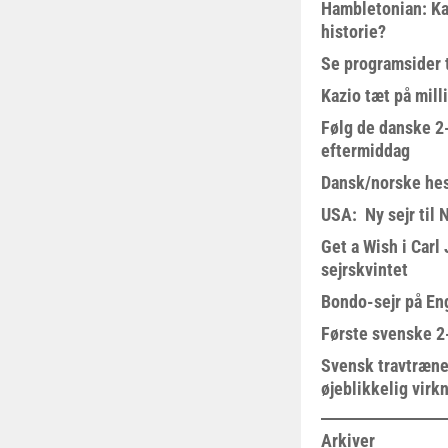
Hambletonian: Ka
historie?
Se programsider 
Kazio tæt på milli
Følg de danske 2-
eftermiddag
Dansk/norske hes
USA: Ny sejr til 
Get a Wish i Car
sejrskvintet
Bondo-sejr på En
Første svenske 2-
Svensk travtræne
øjeblikkelig virk
Arkiver