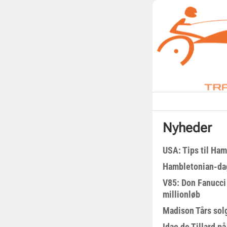
Nyheder
USA: Tips til Ha
Hambletonian-da
V85: Don Fanucci 
millionløb
Madison Tårs sol
Idao de Tillard på