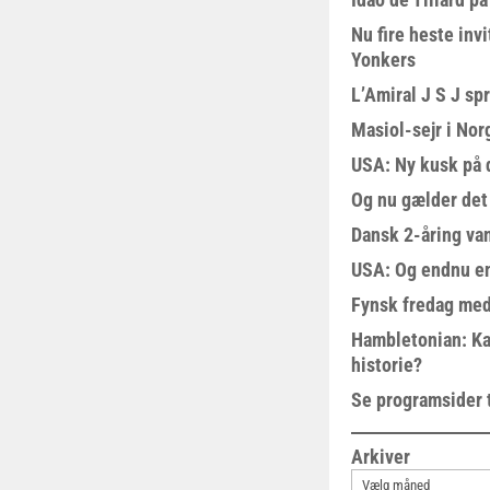
Nu fire heste invi
Yonkers
L’Amiral J S J sp
Masiol-sejr i Nor
USA: Ny kusk på
Og nu gælder det
Dansk 2-åring van
USA: Og endnu en
Fynsk fredag med
Hambletonian: Ka
historie?
Se programsider 
Arkiver