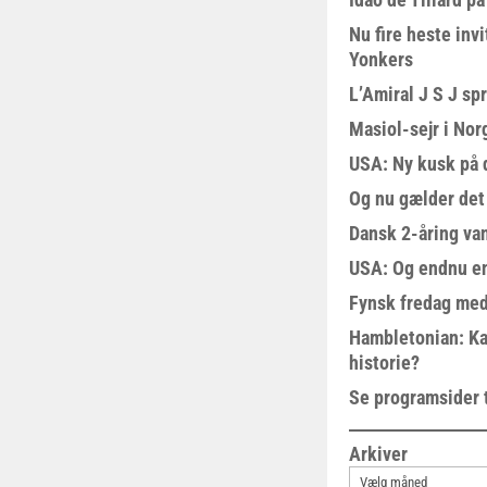
Nu fire heste invi
Yonkers
L’Amiral J S J sp
Masiol-sejr i Nor
USA: Ny kusk på
Og nu gælder det
Dansk 2-åring van
USA: Og endnu en
Fynsk fredag med
Hambletonian: Ka
historie?
Se programsider 
Arkiver