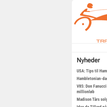
Nyheder
USA: Tips til Ha
Hambletonian-da
V85: Don Fanucci 
millionløb
Madison Tårs sol
Idao de Tillard på