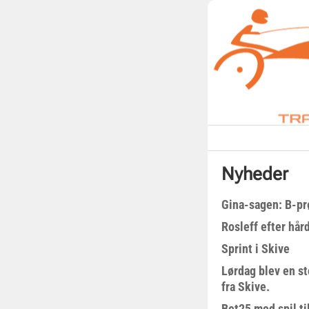
Nyheder
Gina-sagen: B-pr
Rosleff efter hå
Sprint i Skive
Lørdag blev en st
fra Skive.
Bet25 med spil t