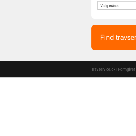
Find travse
Travservice.dk | Formgivet