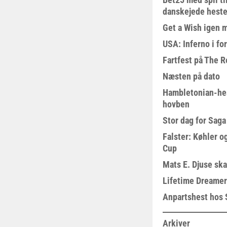
danskejede heste 
Get a Wish igen 
USA: Inferno i fo
Fartfest på The R
Næsten på dato
Hambletonian-he
hovben
Stor dag for Sag
Falster: Køhler o
Cup
Mats E. Djuse ska
Lifetime Dreamer
Anpartshest hos 
Arkiver