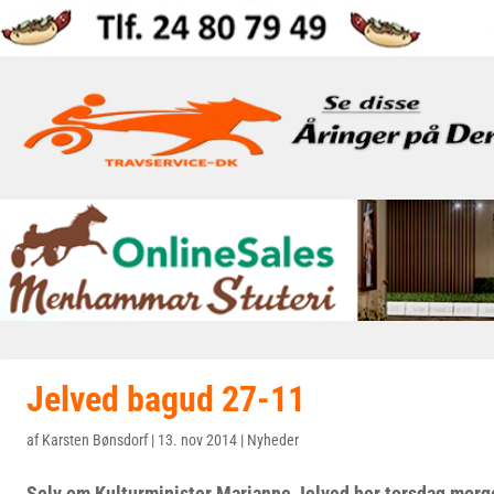
Jelved bagud 27-11
af
Karsten Bønsdorf
|
13. nov 2014
|
Nyheder
Selv om Kulturminister Marianne Jelved her torsdag morgen