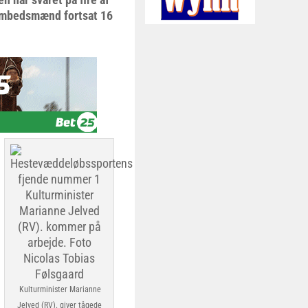
 embedsmænd fortsat 16
Kulturminister Marianne
Jelved (RV). giver tågede