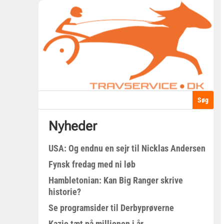
Nyheder
USA: Og endnu en sejr til Nicklas Andersen
Fynsk fredag med ni løb
Hambletonian: Kan Big Ranger skrive
historie?
Se programsider til Derbyprøverne
Kazio tæt på millionen i år