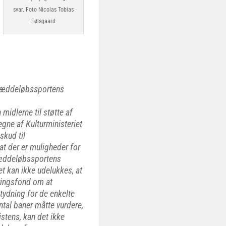
svar. Foto Nicolas Tobias
Følsgaard
evæddeløbssportens
idlerne til støtte af
gne af Kulturministeriet
skud til
t der er muligheder for
evæddeløbssportens
et kan ikke udelukkes, at
ringsfond om at
tydning for de enkelte
tal baner måtte vurdere,
stens, kan det ikke