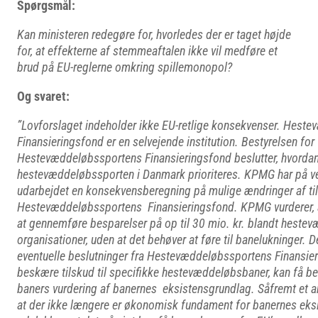
Spørgsmål:
Kan ministeren redegøre for, hvorledes der er taget højde
for, at effekterne af stemmeaftalen ikke vil medføre et
brud på EU-reglerne omkring spillemonopol?
Og svaret:
”Lovforslaget indeholder ikke EU-retlige konsekvenser. Hest
Finansieringsfond er en selvejende institution. Bestyrelsen for
Hestevæddeløbssportens Finansieringsfond beslutter, hvordan m
hestevæddeløbssporten i Danmark prioriteres. KPMG har på ve
udarbejdet en konsekvensberegning på mulige ændringer af til
Hestevæddeløbssportens Finansieringsfond. KPMG vurderer, a
at gennemføre besparelser på op til 30 mio. kr. blandt hest
organisationer, uden at det behøver at føre til banelukninger. D
eventuelle beslutninger fra Hestevæddeløbssportens Finansie
beskære tilskud til specifikke hestevæddeløbsbaner, kan få be
baners vurdering af banernes eksistensgrundlag. Såfremt et an
at der ikke længere er økonomisk fundament for banernes eksi