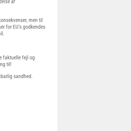
delse af
 konsekvenser, men til
ser for EU’s godkendes
il.
faktuelle fejl og
g til!
inbarlig sandhed.