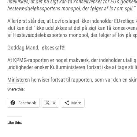
udelukkes, at det på sigt kan få konsekvenser for EU’s godken
hestevæddeløbssportens monopol, der følger af lov om spil.”
Allerførst står der, at Lovforslaget ikke indeholder EU-retlige
slut kan det ”ikke udelukkes at det på sigt kan få konsekven
af Hestevæddeløbssportens monopol, der følger af lov på sp
Goddag Mand, økseskaft!!
At KPMG-rapporten er noget makværk, der indeholder utallige 
urigtigheder ønsker Kulturministeren fortsat ikke at tage stillin
Ministeren henviser fortsat til rapporten, som var den en sk
Share this:
Facebook
X
More
Like this: