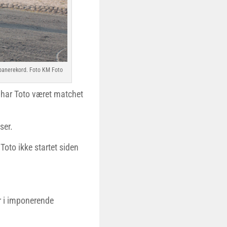
y banerekord. Foto KM Foto
 har Toto været matchet
ser.
to ikke startet siden
jr i imponerende