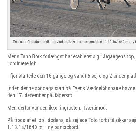
Toto med Christian Lindhardt vinder sikkert i sin sæsondebut i 1.13.1a/1640 m . n
Mens Tano Bork forlængst har etableret sig i årgangens top,
i ordinære løb.
I fjor startede den 16 gange og vandt 6 sejre og 2 andenplad
Inden denne søndags start på Fyens Væddeløbsbane havde To
den 17. december på Jägersro.
Men derfor var den ikke ringrusten. Tværtimod.
På trods af et løb i dødens, så sejlede Toto forbi til sikker se
1.13.1a/1640 m – ny banerekord!