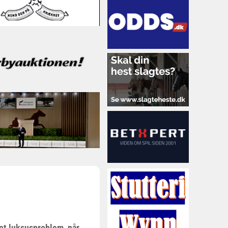
 et luksusproblem,
når