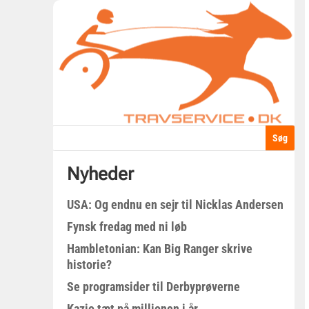
Nyheder
USA: Og endnu en sejr til Nicklas Andersen
Fynsk fredag med ni løb
Hambletonian: Kan Big Ranger skrive
historie?
Se programsider til Derbyprøverne
Kazio tæt på millionen i år