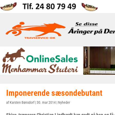
Imponerende sæsondebutant
af
Karsten Bønsdorf
|
30. mar 2014
|
Nyheder
Skive-træneren Christian Lindhardt kan godt gå hen og få