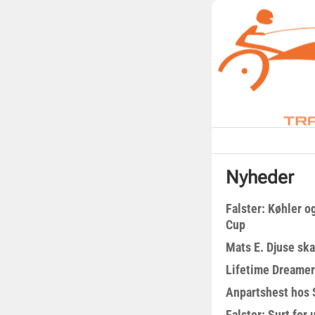
Nyheder
Falster: Køhler o
Cup
Mats E. Djuse ska
Lifetime Dreamer
Anpartshest hos 
Falster: Surt for