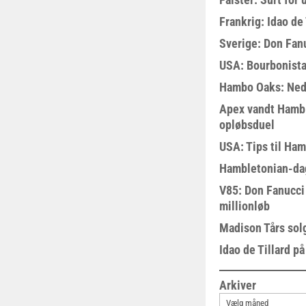
Frankrig: Idao de 
Sverige: Don Fanu
USA: Bourbonista
Hambo Oaks: Nedt
Apex vandt Hambl
opløbsduel
USA: Tips til Ha
Hambletonian-da
V85: Don Fanucci 
millionløb
Madison Tårs sol
Idao de Tillard på
Arkiver