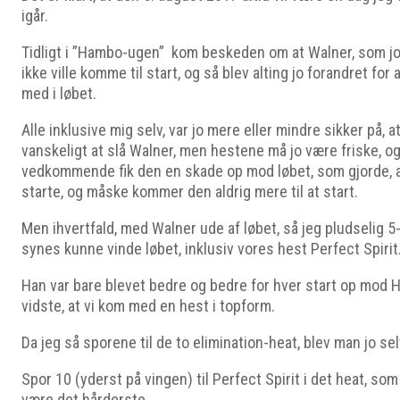
igår.
Tidligt i ”Hambo-ugen” kom beskeden om at Walner, som jo 
ikke ville komme til start, og så blev alting jo forandret for
med i løbet.
Alle inklusive mig selv, var jo mere eller mindre sikker på, at 
vanskeligt at slå Walner, men hestene må jo være friske, 
vedkommende fik den en skade op mod løbet, som gjorde, a
starte, og måske kommer den aldrig mere til at start.
Men ihvertfald, med Walner ude af løbet, så jeg pludselig 5
synes kunne vinde løbet, inklusiv vores hest Perfect Spirit
Han var bare blevet bedre og bedre for hver start op mod H
vidste, at vi kom med en hest i topform.
Da jeg så sporene til de to elimination-heat, blev man jo selv
Spor 10 (yderst på vingen) til Perfect Spirit i det heat, som 
være det hårderste.