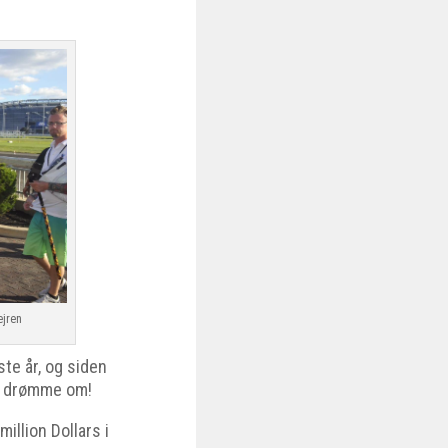
ejren
ste år, og siden
de drømme om!
illion Dollars i