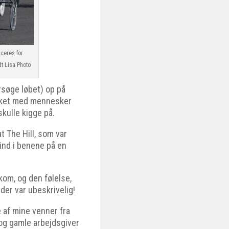
iceres for
t Lisa Photo
rsøge løbet) op på
pakket med mennesker
skulle kigge på.
t The Hill, som var
e ind i benene på en
kom, og den følelse,
der var ubeskrivelig!
e af mine venner fra
og gamle arbejdsgiver