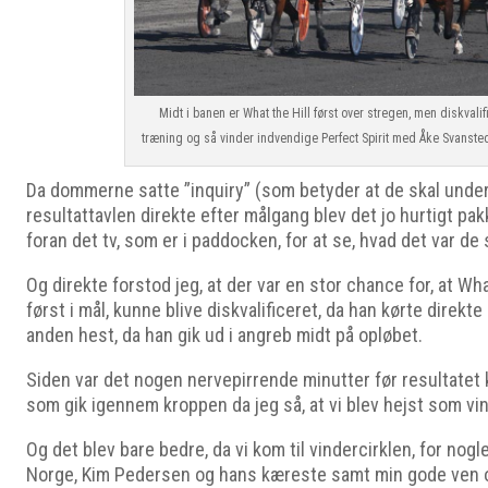
Midt i banen er What the Hill først over stregen, men diskvalif
træning og så vinder indvendige Perfect Spirit med Åke Svansted
Da dommerne satte ”inquiry” (som betyder at de skal unde
resultattavlen direkte efter målgang blev det jo hurtigt 
foran det tv, som er i paddocken, for at se, hvad det var de 
Og direkte forstod jeg, at der var en stor chance for, at Wha
først i mål, kunne blive diskvalificeret, da han kørte direkt
anden hest, da han gik ud i angreb midt på opløbet.
Siden var det nogen nervepirrende minutter før resultatet 
som gik igennem kroppen da jeg så, at vi blev hejst som vin
Og det blev bare bedre, da vi kom til vindercirklen, for nogl
Norge, Kim Pedersen og hans kæreste samt min gode ven 