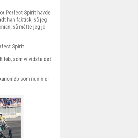
r Perfect Spirit havde
dt han faktisk, så jeg
nian, så måtte jeg jo
fect Spirit.
dt løb, som vi vidste det
 et kanonløb som nummer