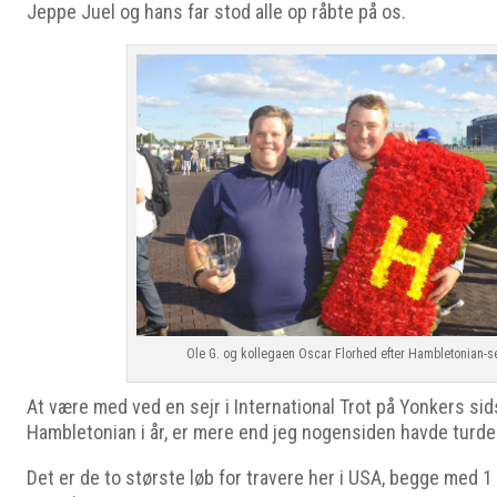
Jeppe Juel og hans far stod alle op råbte på os.
Ole G. og kollegaen Oscar Florhed efter Hambletonian-s
At være med ved en sejr i International Trot på Yonkers sid
Hambletonian i år, er mere end jeg nogensiden havde tur
Det er de to største løb for travere her i USA, begge med 1 m