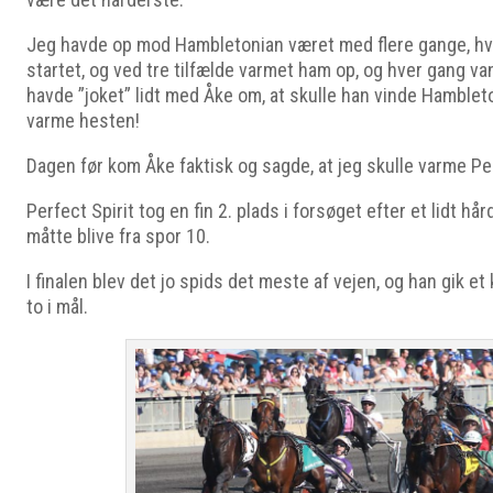
Jeg havde op mod Hambletonian været med flere gange, hvo
startet, og ved tre tilfælde varmet ham op, og hver gang van
havde ”joket” lidt med Åke om, at skulle han vinde Hambleto
varme hesten!
Dagen før kom Åke faktisk og sagde, at jeg skulle varme Per
Perfect Spirit tog en fin 2. plads i forsøget efter et lidt hår
måtte blive fra spor 10.
I finalen blev det jo spids det meste af vejen, og han gik
to i mål.