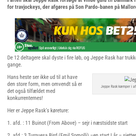
for travjockeys, der afgøres på Son Pardo-banen på Mallor
De 12 deltagere skal dyste i fire løb, og Jeppe Rask har trukk
gange.
Hans heste ser ikke ud til at have
den store form, men omvendt så er
Jeppe Rask kæmper i af
det også tilfældet med
konkurrenternes!
Her er Jeppe Rask’s køreture:
1. afd. : 11 Buinot (From Above) – sejr i næstsidste start
2. afd.: 3 Turquesa Bird (Emil Somolli) –en start I år – sjett