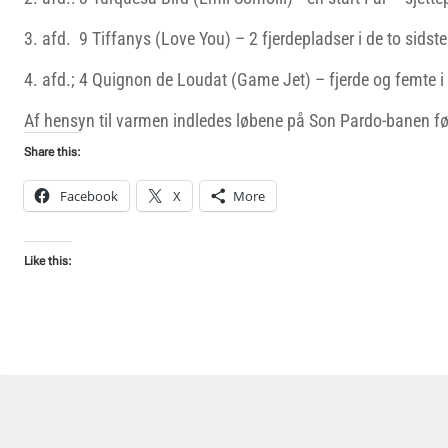
3. afd. 9 Tiffanys (Love You) – 2 fjerdepladser i de to sidste
4. afd.; 4 Quignon de Loudat (Game Jet) – fjerde og femte i d
Af hensyn til varmen indledes løbene på Son Pardo-banen fø
Share this:
Facebook
X
More
Like this: