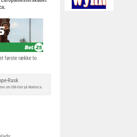
ca.
et første række to
ten om EM-titel på Mallorca.
eplads