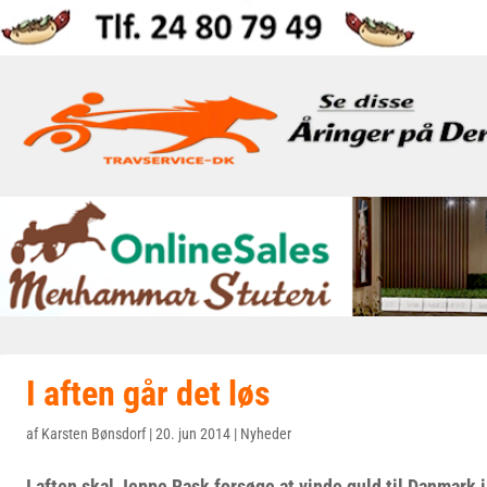
I aften går det løs
af
Karsten Bønsdorf
|
20. jun 2014
|
Nyheder
I aften skal Jeppe Rask forsøge at vinde guld til Danmark