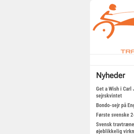
Nyheder
Get a Wish i Car
sejrskvintet
Bondo-sejr på En
Første svenske 2-
Svensk travtræne
øjeblikkelig virk