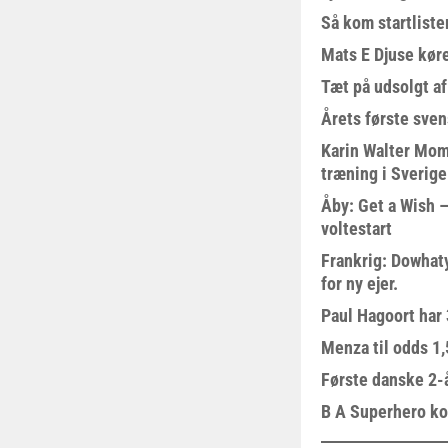
Så kom startliste
Mats E Djuse køre
Tæt på udsolgt af
Årets første sven
Karin Walter Mom
træning i Sverige
Åby: Get a Wish –
voltestart
Frankrig: Dowhat
for ny ejer.
Paul Hagoort har 
Menza til odds 1
Første danske 2-å
B A Superhero kom