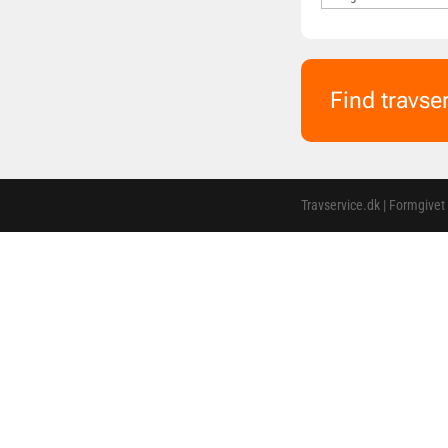
Find travse
Travservice.dk | Formgivet