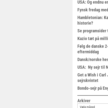
USA: Og endnu en
Fynsk fredag med
Hambletonian: Ka
historie?
Se programsider 
Kazio tæt på milli
Følg de danske 2-
eftermiddag
Dansk/norske hes
USA: Ny sejr til 
Get a Wish i Car
sejrskvintet
Bondo-sejr på En
Arkiver