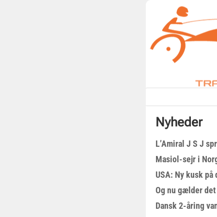
Nyheder
L’Amiral J S J sp
Masiol-sejr i Nor
USA: Ny kusk på
Og nu gælder det
Dansk 2-åring van