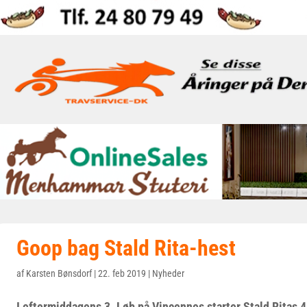
Goop bag Stald Rita-hest
af
Karsten Bønsdorf
|
22. feb 2019
|
Nyheder
I eftermiddagens 3. Løb på Vincennes starter Stald Ritas 