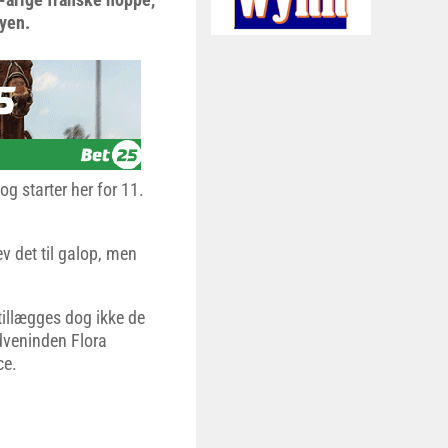
kyen.
g starter her for 11.
ev det til galop, men
tillægges dog ikke de
ldveninden Flora
ce.