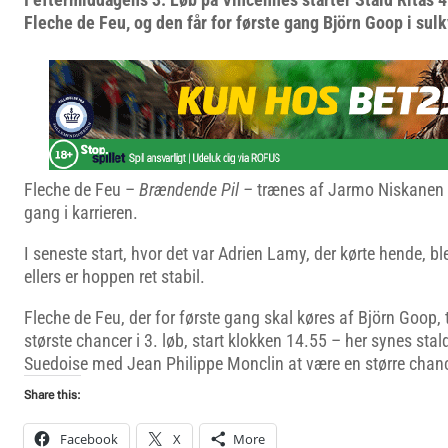
Fleche de Feu, og den får for første gang Björn Goop i sul
Fleche de Feu –
Brændende Pil –
trænes af Jarmo Niskanen o
gang i karrieren.
I seneste start, hvor det var Adrien Lamy, der kørte hende, bl
ellers er hoppen ret stabil.
Fleche de Feu, der for første gang skal køres af Björn Goop, 
største chancer i 3. løb, start klokken 14.55 – her synes sta
Suedoise med Jean Philippe Monclin at være en større chan
Share this:
Facebook
X
More