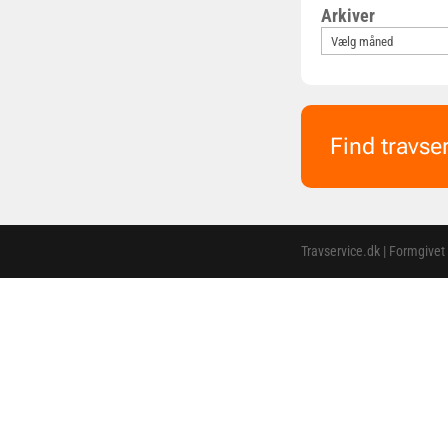
Arkiver
Find travse
Travservice.dk | Formgivet