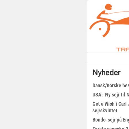
Nyheder
Dansk/norske hes
USA: Ny sejr til 
Get a Wish i Car
sejrskvintet
Bondo-sejr på En
Første svenske 2-