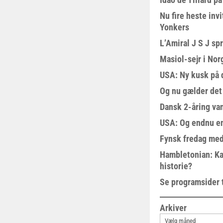
Nu fire heste invi
Yonkers
L’Amiral J S J sp
Masiol-sejr i Nor
USA: Ny kusk på
Og nu gælder det
Dansk 2-åring van
USA: Og endnu en
Fynsk fredag med
Hambletonian: Ka
historie?
Se programsider 
Arkiver