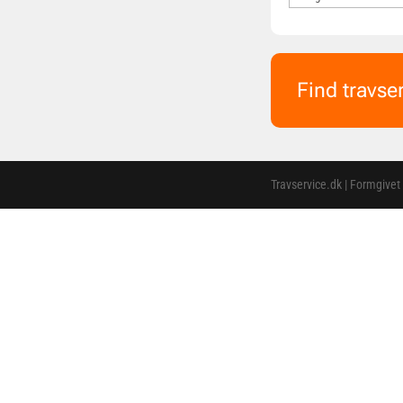
Find travse
Travservice.dk | Formgivet