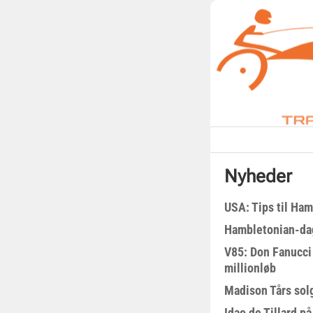
Nyheder
USA: Tips til Ha
Hambletonian-da
V85: Don Fanucci 
millionløb
Madison Tårs sol
Idao de Tillard på