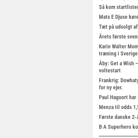
Så kom startliste
Mats E Djuse køre
Tæt på udsolgt af
Årets første sven
Karin Walter Mom
træning i Sverige
Åby: Get a Wish –
voltestart
Frankrig: Dowhat
for ny ejer.
Paul Hagoort har 
Menza til odds 1
Første danske 2-å
B A Superhero kom