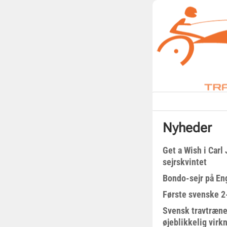
Nyheder
Get a Wish i Car
sejrskvintet
Bondo-sejr på En
Første svenske 2-
Svensk travtræne
øjeblikkelig virk