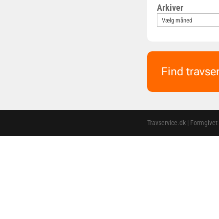
Arkiver
Find travse
Travservice.dk | Formgivet