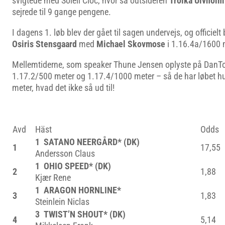
svigtede med Soleil Cloc, hvor så outsideren
Troika Ulvholm
sejrede til 9 gange pengene.
I dagens 1. løb blev der gået til sagen undervejs, og officielt 
Osiris Stensgaard
med
Michael Skovmose
i 1.16.4a/1600 
Mellemtiderne, som speaker Thune Jensen oplyste på DanTo
1.17.2/500 meter og 1.17.4/1000 meter – så de har løbet hur
meter, hvad det ikke så ud til!
Avd
Häst
Odds
1 SATANO NEERGÅRD* (DK)
1
17,55
Andersson Claus
1 OHIO SPEED* (DK)
2
1,88
Kjær Rene
1 ARAGON HORNLINE*
3
1,83
Steinlein Niclas
3 TWIST’N SHOUT* (DK)
4
5,14