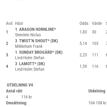
Avd
Häst
Odds
Värde
1 ARAGON HORNLINE*
1
1,83
30
Steinlein Niclas
3 TWIST’N SHOUT* (DK)
2
5,14
103
Mikkelsen Frank
1 SUNDAY BROGÅRD* (DK)
3
2,23
111
Lind-Holm Stefan
3 LAMOTT* (DK)
4
1,59
116
Lind-Holm Stefan
UTDELNING V4
Antal rätt
Utdelning
4
116 kr
Omsättning:
104 108 kr