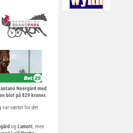
 Santano Neergård med
n blot på 829 kroner.
 var værter for det
ogård
og
Lamott
, men