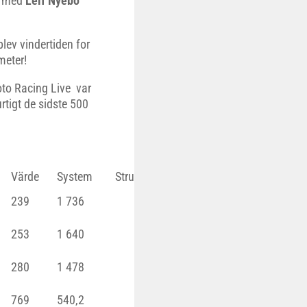
med
Leif Nyebo
blev vindertiden for
meter!
to Racing Live var
tigt de sidste 500
Värde
System
Strukna
Res
239
1 736
253
1 640
280
1 478
769
540,2