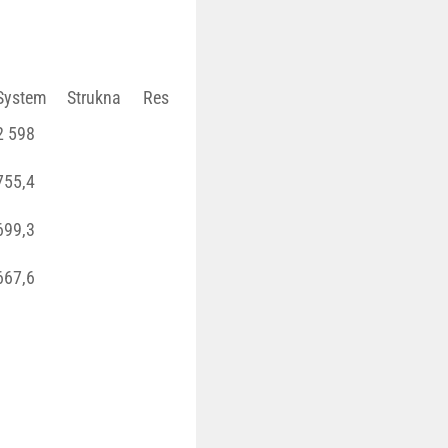
System
Strukna
Res
2 598
755,4
699,3
667,6