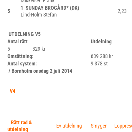
Mikkelsen Frank
1 SUNDAY BROGÅRD* (DK)
5
2,23
Lind-Holm Stefan
UTDELNING V5
Antal rätt
Utdelning
5
829 kr
Omsättning:
639 288 kr
Antal system:
9 378 st
/ Bornholm onsdag 2 juli 2014
V4
Rätt rad &
Ev utdelning
Smygen
Loppresu
utdelning