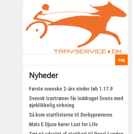
Nyheder
Første svenske 2-års vinder løb 1.17.9
Svensk travtræner får inddraget licens med
øjeblikkelig virkning
Så kom startlisterne til Derbyprøverne
Mats E Djuse kører Lust for Life
Tæt på udsolgt af startkort til Royal Lunden