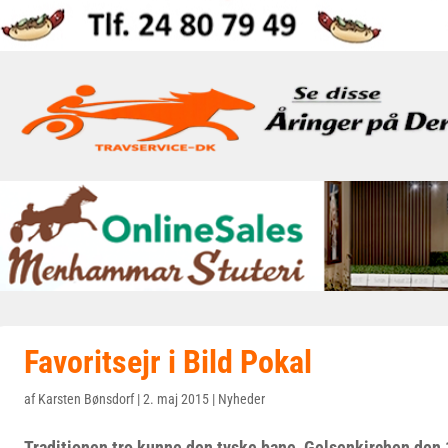
Favoritsejr i Bild Pokal
af
Karsten Bønsdorf
|
2. maj 2015
|
Nyheder
Traditionen tro kunne den tyske bane, Gelsenkirchen den 1