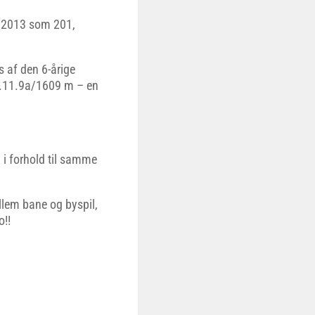
l 2013 som 201,
s af den 6-årige
1.11.9a/1609 m – en
 i forhold til samme
llem bane og byspil,
o!!