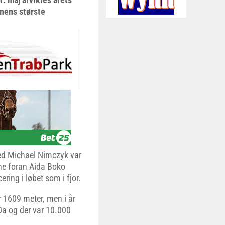
nens største
ed Michael Nimczyk var
erne foran Aida Boko
ing i løbet som i fjor.
r 1609 meter, men i år
0a og der var 10.000