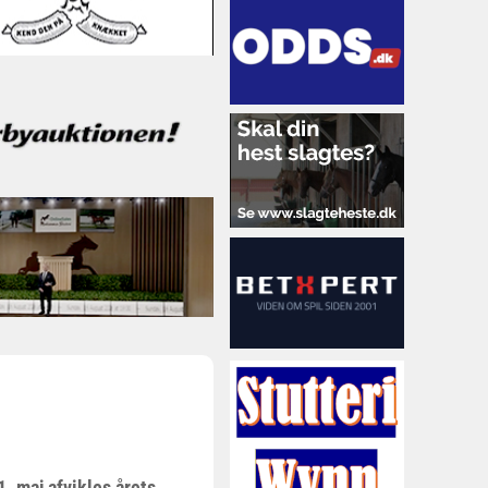
. maj afvikles årets