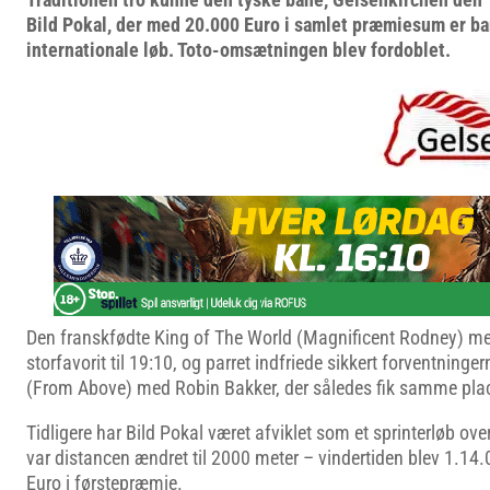
Bild Pokal, der med 20.000 Euro i samlet præmiesum er ba
internationale løb. Toto-omsætningen blev fordoblet.
Den franskfødte King of The World (Magnificent Rodney) m
storfavorit til 19:10, og parret indfriede sikkert forventning
(From Above) med Robin Bakker, der således fik samme placer
Tidligere har Bild Pokal været afviklet som et sprinterløb ove
var distancen ændret til 2000 meter – vindertiden blev 1.14.
Euro i førstepræmie.