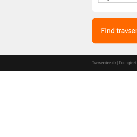
Find travse
Travservice.dk | Formgivet