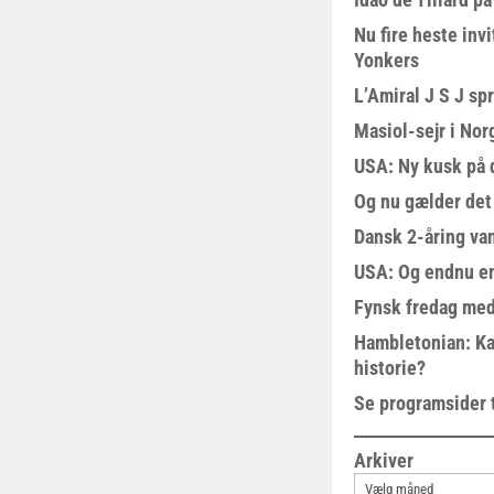
Nu fire heste invi
Yonkers
L’Amiral J S J sp
Masiol-sejr i Nor
USA: Ny kusk på
Og nu gælder det
Dansk 2-åring van
USA: Og endnu en
Fynsk fredag med
Hambletonian: Ka
historie?
Se programsider 
Arkiver