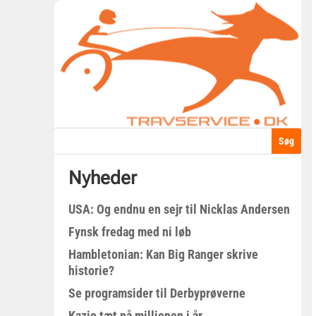
Nyheder
USA: Og endnu en sejr til Nicklas Andersen
Fynsk fredag med ni løb
Hambletonian: Kan Big Ranger skrive
historie?
Se programsider til Derbyprøverne
Kazio tæt på millionen i år