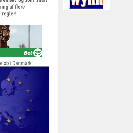
ing af flere
-regler!
deløb i Danmark.