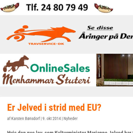
Er Jelved i strid med EU?
af
Karsten Bønsdorf
|
9. okt 2014
|
Nyheder
Hvis den nye lov, som Kulturminister Marianne Jelved har