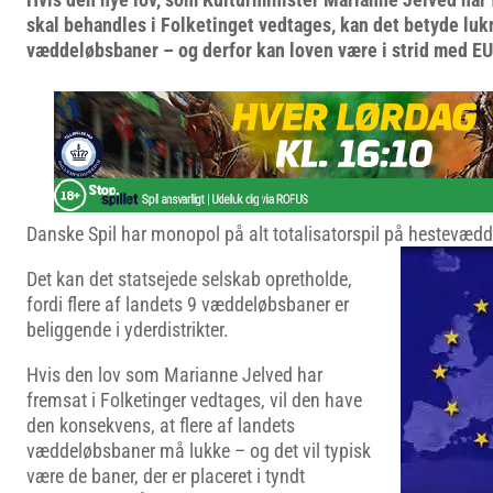
skal behandles i Folketinget vedtages, kan det betyde lukn
væddeløbsbaner – og derfor kan loven være i strid med EU
Danske Spil har monopol på alt totalisatorspil på hestevæd
Det kan det statsejede selskab opretholde,
fordi flere af landets 9 væddeløbsbaner er
beliggende i yderdistrikter.
Hvis den lov som Marianne Jelved har
fremsat i Folketinger vedtages, vil den have
den konsekvens, at flere af landets
væddeløbsbaner må lukke – og det vil typisk
være de baner, der er placeret i tyndt