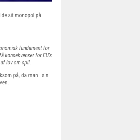
olde sit monopol på
økonomisk fundament for
 få konsekvenser for EU’s
af lov om spil.
rksom på, da man i sin
oven.