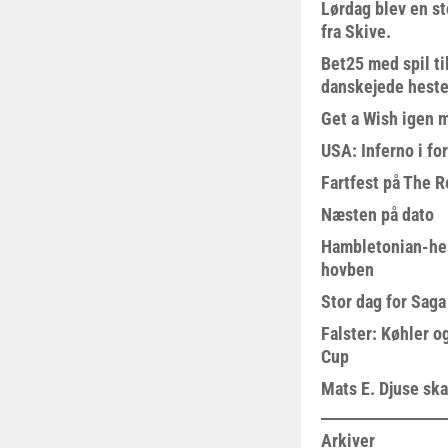
Lørdag blev en st
fra Skive.
Bet25 med spil t
danskejede heste 
Get a Wish igen 
USA: Inferno i fo
Fartfest på The R
Næsten på dato
Hambletonian-he
hovben
Stor dag for Sag
Falster: Køhler o
Cup
Mats E. Djuse ska
Arkiver