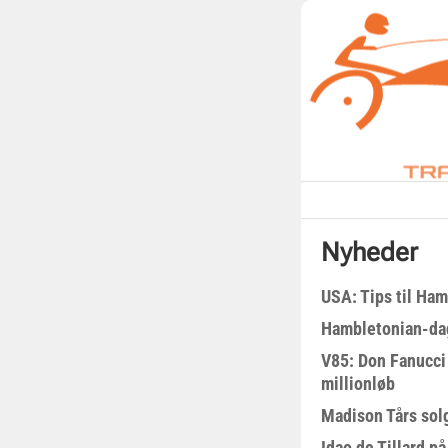
Nyheder
USA: Tips til Ha
Hambletonian-da
V85: Don Fanucci 
millionløb
Madison Tårs sol
Idao de Tillard på