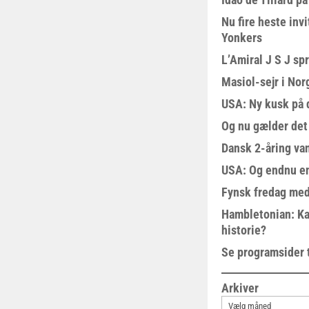
Nu fire heste invi
Yonkers
L’Amiral J S J sp
Masiol-sejr i Nor
USA: Ny kusk på
Og nu gælder det
Dansk 2-åring van
USA: Og endnu en
Fynsk fredag med
Hambletonian: Ka
historie?
Se programsider 
Arkiver