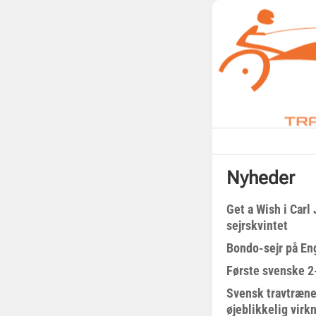
Nyheder
Get a Wish i Car
sejrskvintet
Bondo-sejr på En
Første svenske 2-
Svensk travtræne
øjeblikkelig virk