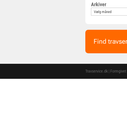
Arkiver
Find travse
Travservice.dk | Formgivet