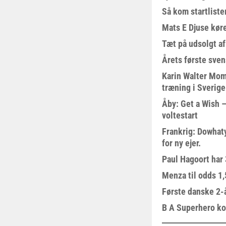
Så kom startliste
Mats E Djuse køre
Tæt på udsolgt af
Årets første sven
Karin Walter Mom
træning i Sverige
Åby: Get a Wish –
voltestart
Frankrig: Dowhat
for ny ejer.
Paul Hagoort har 
Menza til odds 1
Første danske 2-å
B A Superhero kom