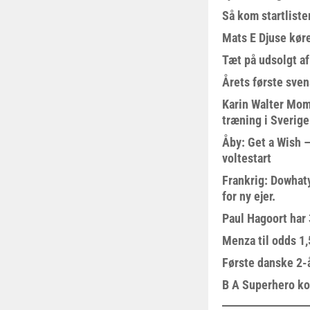
Så kom startliste
Mats E Djuse køre
Tæt på udsolgt af
Årets første sven
Karin Walter Mom
træning i Sverige
Åby: Get a Wish –
voltestart
Frankrig: Dowhat
for ny ejer.
Paul Hagoort har 
Menza til odds 1
Første danske 2-å
B A Superhero kom