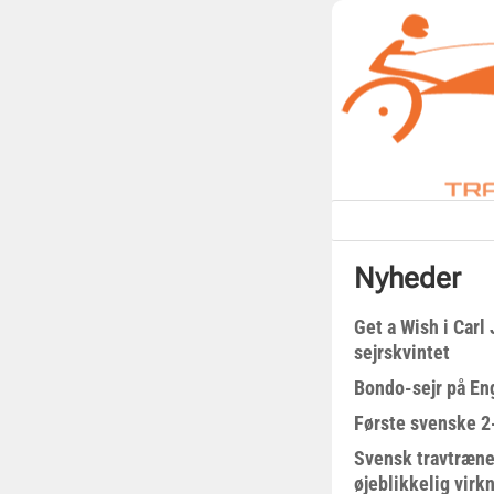
Nyheder
Get a Wish i Car
sejrskvintet
Bondo-sejr på En
Første svenske 2-
Svensk travtræne
øjeblikkelig virk