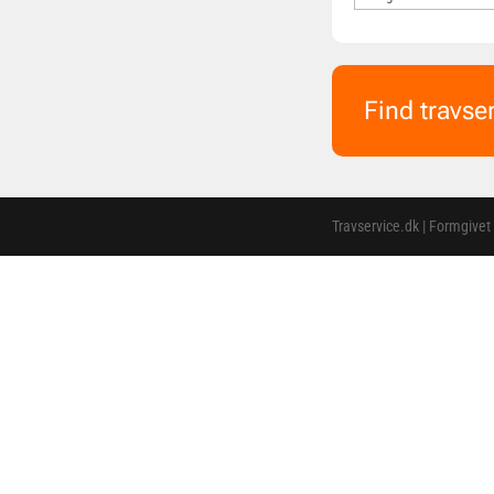
Find travse
Travservice.dk | Formgivet