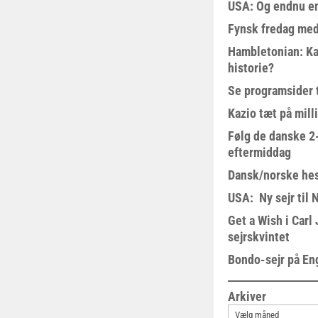
USA: Og endnu en
Fynsk fredag med
Hambletonian: Ka
historie?
Se programsider 
Kazio tæt på milli
Følg de danske 2-
eftermiddag
Dansk/norske hes
USA: Ny sejr til 
Get a Wish i Car
sejrskvintet
Bondo-sejr på En
Arkiver