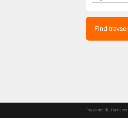
Find travse
Travservice.dk | Formgivet