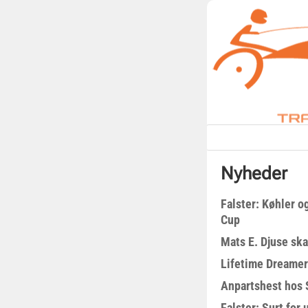
Nyheder
Falster: Køhler o
Cup
Mats E. Djuse ska
Lifetime Dreamer
Anpartshest hos 
Falster: Surt for