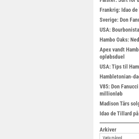
Frankrig: Idao de 
Sverige: Don Fanu
USA: Bourbonista
Hambo Oaks: Nedt
Apex vandt Hambl
opløbsduel
USA: Tips til Ha
Hambletonian-da
V85: Don Fanucci 
millionløb
Madison Tårs sol
Idao de Tillard på
Arkiver