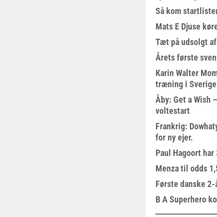
Så kom startliste
Mats E Djuse køre
Tæt på udsolgt af
Årets første sven
Karin Walter Mom
træning i Sverige
Åby: Get a Wish –
voltestart
Frankrig: Dowhat
for ny ejer.
Paul Hagoort har 
Menza til odds 1
Første danske 2-å
B A Superhero kom