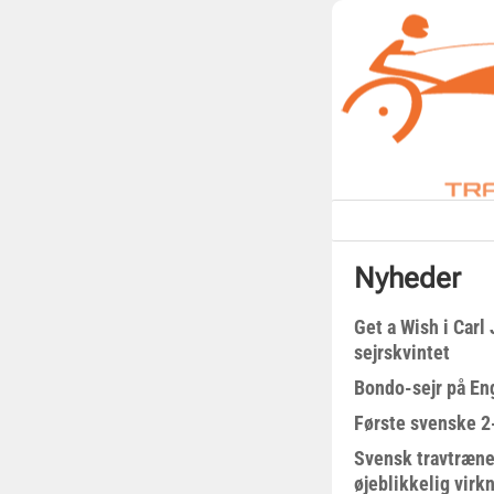
Nyheder
Get a Wish i Car
sejrskvintet
Bondo-sejr på En
Første svenske 2-
Svensk travtræne
øjeblikkelig virk