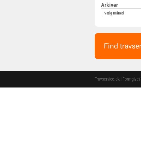
Arkiver
Find travse
Travservice.dk | Formgivet