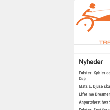
Nyheder
Falster: Køhler o
Cup
Mats E. Djuse ska
Lifetime Dreamer
Anpartshest hos 
Falster: Surt for