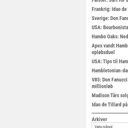
Frankrig: Idao de 
Sverige: Don Fanu
USA: Bourbonista
Hambo Oaks: Nedt
Apex vandt Hambl
opløbsduel
USA: Tips til Ha
Hambletonian-da
V85: Don Fanucci 
millionløb
Madison Tårs sol
Idao de Tillard på
Arkiver