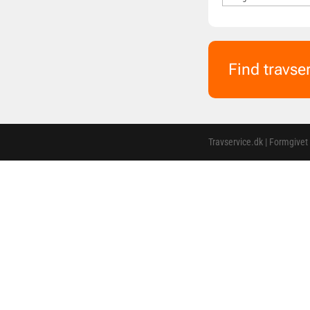
Find travse
Travservice.dk | Formgivet