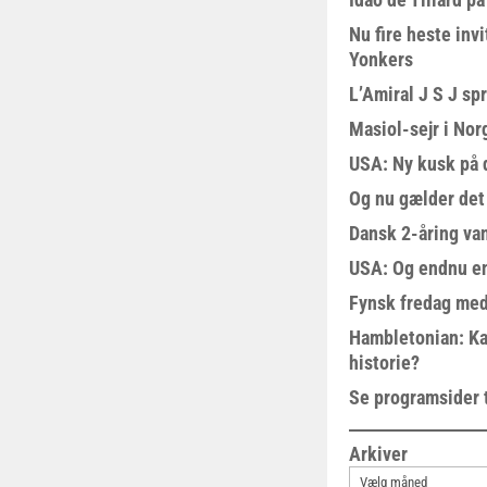
Nu fire heste invi
Yonkers
L’Amiral J S J sp
Masiol-sejr i Nor
USA: Ny kusk på
Og nu gælder det
Dansk 2-åring van
USA: Og endnu en
Fynsk fredag med
Hambletonian: Ka
historie?
Se programsider 
Arkiver