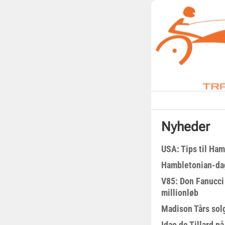
Nyheder
USA: Tips til Ha
Hambletonian-da
V85: Don Fanucci 
millionløb
Madison Tårs sol
Idao de Tillard på