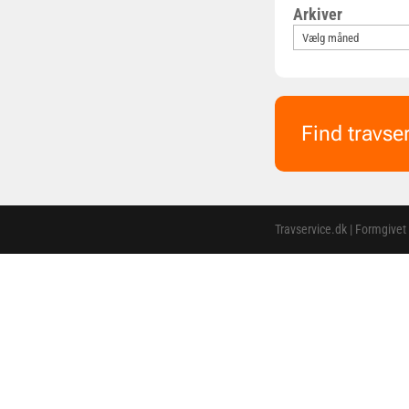
Arkiver
Find travse
Travservice.dk | Formgivet