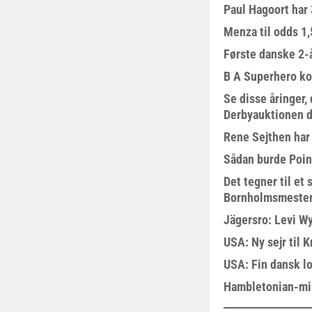
Paul Hagoort har 
Menza til odds 1
Første danske 2-å
B A Superhero kom
Se disse åringer,
Derbyauktionen d
Rene Sejthen har f
Sådan burde Poin
Det tegner til e
Bornholmsmeste
Jägersro: Levi W
USA: Ny sejr til 
USA: Fin dansk l
Hambletonian-mi