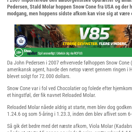
Pedersen, Stald Molar hoppen Snow Cone fra USA og der 
modgang, men hoppens sidste afkom kan vise sig at være 
Da John Pedersen i 2007 erhvervede følhoppen Snow Cone 
amerikansk agent, havde den netop været gennem ringen i Ha
blevet solgt for 72.000 dollars.
Snow Cone var i fol ved Chocolatier og folede efter hjemko
et hingstføl, der fik navnet Reloaded Molar.
Reloaded Molar nåede aldrig at starte, men blev dog godkend
1.24.6 og som 5-åring i 1.23.3, inden den blev aflivet som 6-
Så gik det bedre med det næste afkom, Viola Molar (Kadabra