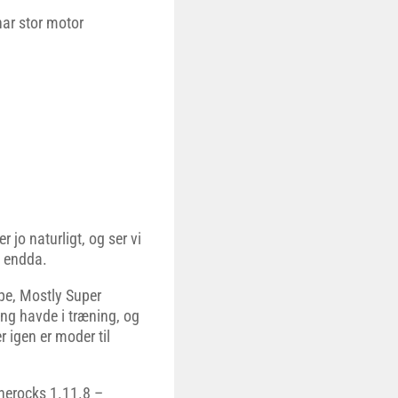
har stor motor
 jo naturligt, og ser vi
t endda.
pe, Mostly Super
ng havde i træning, og
 igen er moder til
herocks 1.11.8 –