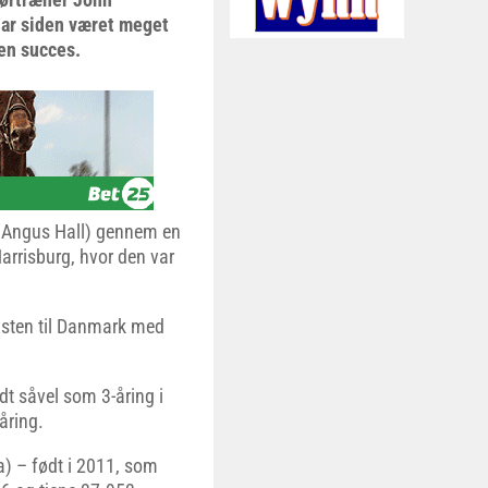
har siden været meget
en succes.
(Angus Hall) gennem en
rrisburg, hvor den var
msten til Danmark med
t såvel som 3-åring i
åring.
) – født i 2011, som