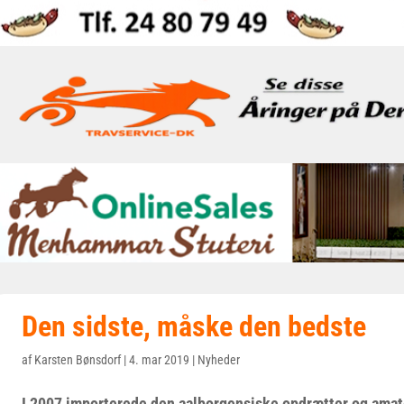
Den sidste, måske den bedste
af
Karsten Bønsdorf
|
4. mar 2019
|
Nyheder
I 2007 importerede den aalborgensiske opdrætter og ama