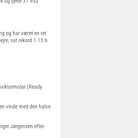
.6 og tjene 37.953
ng og har været en ret
ejre, sat rekord 1.13.6
nviktormolar (Ready
en vinde med den halve
rger Jørgensen efter