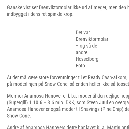
Ganske vist ser Drønviktormolar ikke ud af meget, men den 
indbygget i dens ret spinkle krop.
Det var
Drønviktormolar
– og så de
andre.
Hesselborg
Foto
At der må være store forventninger til et Ready Cash-afkom, er
på moderlinjen på Snow Cone, så er den heller ikke så tosse
Mormor Anamosa Hanover er bl.a. moder til den dejlige hop
(Supergill) 1.10.6 – 3.6 mio. DKK, som Steen Juul en overga
Anamosa Hanover er også moder til Shavings (Pine Chip) der
Snow Cone.
Andre af Anamosa Hanovers døtre har lavet bl.a. Martiniont