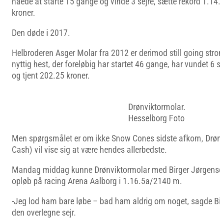
nåede at starte 15 gange og vinde 3 sejre, sætte rekord 1.14
kroner.
Den døde i 2017.
Helbroderen Asger Molar fra 2012 er derimod still going stro
nyttig hest, der foreløbig har startet 46 gange, har vundet 6 s
og tjent 202.25 kroner.
Drønviktormolar.
Hesselborg Foto
Men spørgsmålet er om ikke Snow Cones sidste afkom, Drø
Cash) vil vise sig at være hendes allerbedste.
Mandag middag kunne Drønviktormolar med Birger Jørgens
opløb på racing Arena Aalborg i 1.16.5a/2140 m.
-Jeg lod ham bare løbe – bad ham aldrig om noget, sagde Bi
den overlegne sejr.