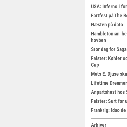
USA: Inferno i fo
Fartfest på The R
Næsten på dato
Hambletonian-he
hovben
Stor dag for Sag
Falster: Køhler o
Cup
Mats E. Djuse ska
Lifetime Dreamer
Anpartshest hos 
Falster: Surt for
Frankrig: Idao de 
Arkiver