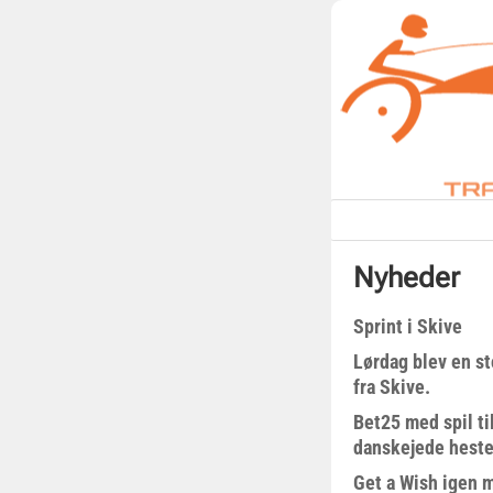
Nyheder
Sprint i Skive
Lørdag blev en st
fra Skive.
Bet25 med spil t
danskejede heste 
Get a Wish igen 