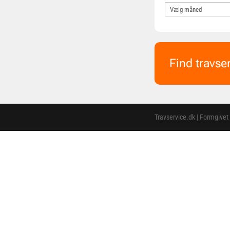
Find travse
Travservice.dk | Formgivet