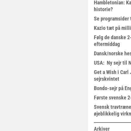
Hambletonian: Ka
historie?
Se programsider 
Kazio tæt på milli
Følg de danske 2-
eftermiddag
Dansk/norske hes
USA: Ny sejr til 
Get a Wish i Car
sejrskvintet
Bondo-sejr på En
Første svenske 2-
Svensk travtræne
øjeblikkelig virk
Arkiver