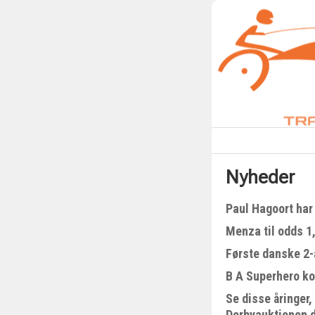
Nyheder
Paul Hagoort har 
Menza til odds 1
Første danske 2-å
B A Superhero kom
Se disse åringer,
Derbyauktionen 