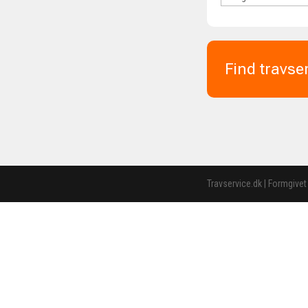
Find travse
Travservice.dk | Formgivet