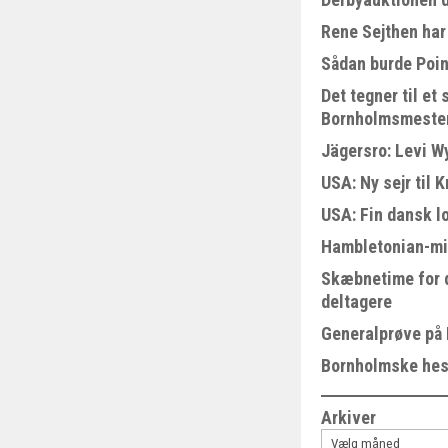
Rene Sejthen har 
Sådan burde Poin
Det tegner til e
Bornholmsmeste
Jägersro: Levi W
USA: Ny sejr til 
USA: Fin dansk l
Hambletonian-mi
Skæbnetime for 
deltagere
Generalprøve på
Bornholmske hest
Arkiver