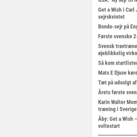
Get a Wish i Car
sejrskvintet
Bondo-sejr på En
Første svenske 2-
Svensk travtræne
øjeblikkelig virk
Så kom startliste
Mats E Djuse køre
Tæt på udsolgt af
Årets første sven
Karin Walter Mom
træning i Sverige
Åby: Get a Wish –
voltestart