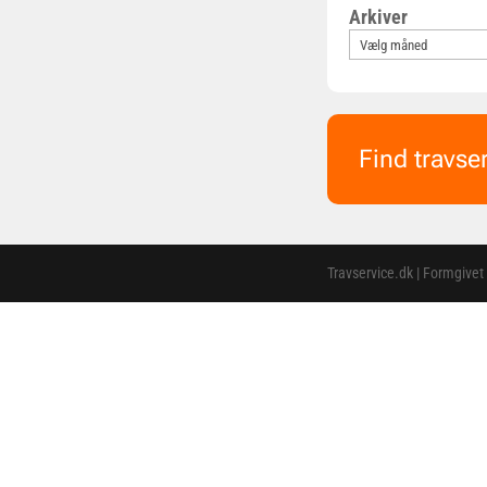
Arkiver
Find travse
Travservice.dk | Formgivet