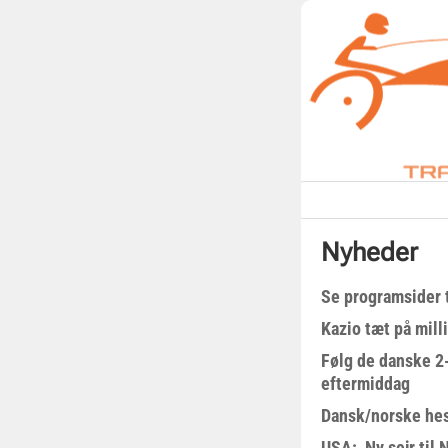
Nyheder
Se programsider 
Kazio tæt på milli
Følg de danske 2-
eftermiddag
Dansk/norske hes
USA: Ny sejr til 