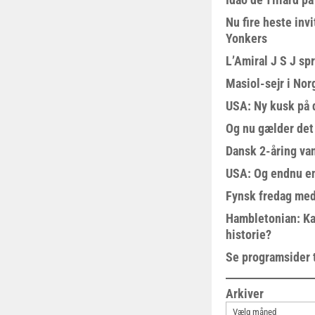
Nu fire heste invi
Yonkers
L’Amiral J S J sp
Masiol-sejr i Nor
USA: Ny kusk på
Og nu gælder det
Dansk 2-åring van
USA: Og endnu en
Fynsk fredag med
Hambletonian: Ka
historie?
Se programsider 
Arkiver