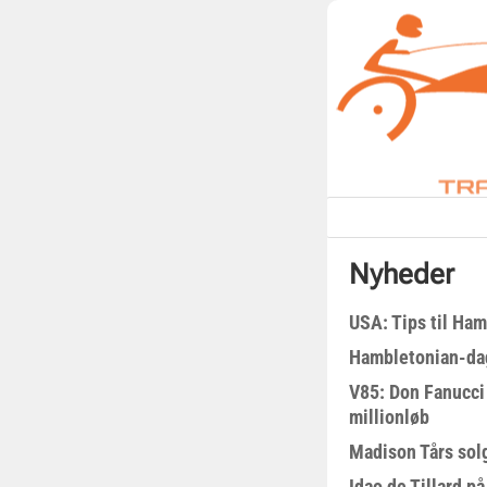
Nyheder
USA: Tips til Ha
Hambletonian-da
V85: Don Fanucci 
millionløb
Madison Tårs sol
Idao de Tillard på