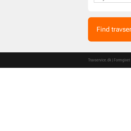
Find travse
Travservice.dk | Formgivet